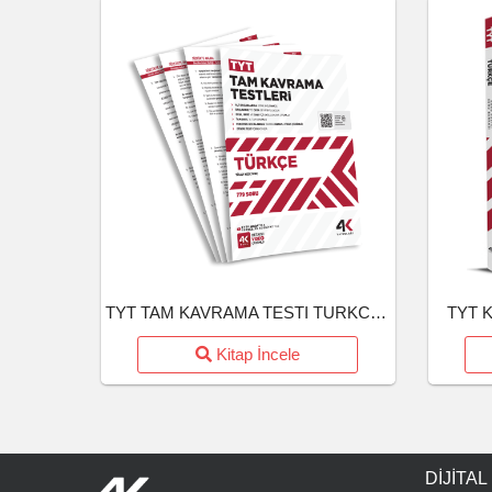
TYT TAM KAVRAMA TESTI TURKCE (26-27)
TYT K
Kitap İncele
DIJITAL