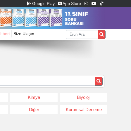
Google Play
App Store
ehberi
Bize Ulaşın
Kimya
Biyoloji
Diğer
Kurumsal Deneme