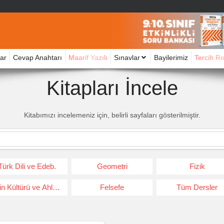
ar
Cevap Anahtarı
Maarif Yazılı
Sınavlar
Bayilerimiz
Tercih R
Kitapları İncele
Kitabımızı incelemeniz için, belirli sayfaları gösterilmiştir.
Türk Dili ve Edeb.
Geometri
Fizik
in Kültürü ve Ahlak Bil.
Felsefe
Tüm Dersler