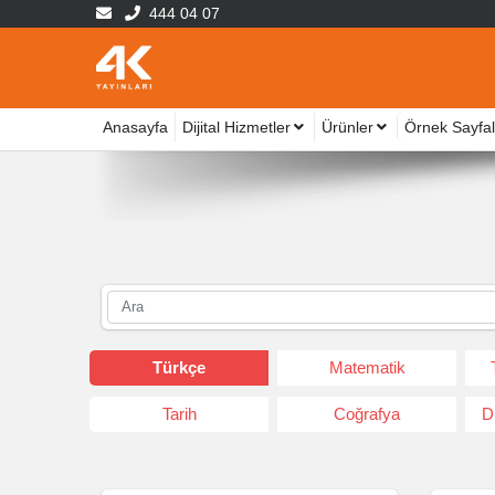
444 04 07
Anasayfa
Dijital Hizmetler
Ürünler
Örnek Sayfal
Türkçe
Matematik
Tarih
Coğrafya
D