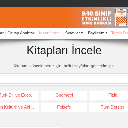
ar
Cevap Anahtarı
Maarif Yazılı
Sınavlar
Bayilerimiz
Tercih R
Kitapları İncele
Kitabımızı incelemeniz için, belirli sayfaları gösterilmiştir.
Türk Dili ve Edeb.
Geometri
Fizik
in Kültürü ve Ahlak Bil.
Felsefe
Tüm Dersler