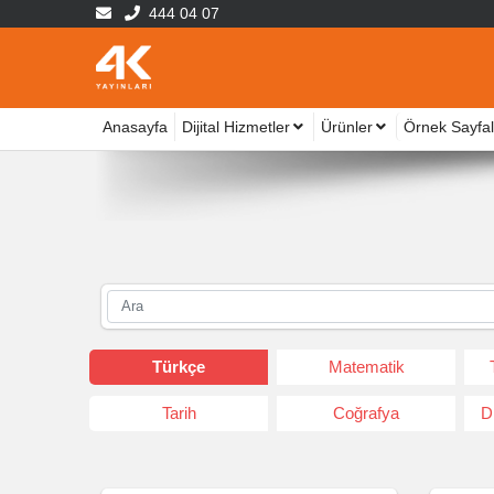
444 04 07
Anasayfa
Dijital Hizmetler
Ürünler
Örnek Sayfal
Türkçe
Matematik
Tarih
Coğrafya
D