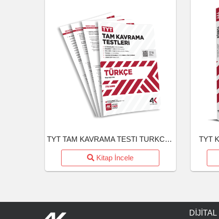
TYT TAM KAVRAMA TESTI TURKCE (26-27)
TYT K
Kitap İncele
DIJITAL