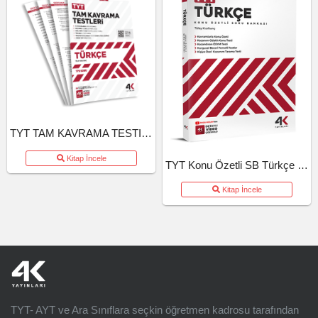
TYT TAM KAVRAMA TESTI TURKCE (26-27)
Kitap İncele
TYT Konu Özetli SB Türkçe (26-27)
Kitap İncele
TYT- AYT ve Ara Sınıflara seçkin öğretmen kadrosu tarafından