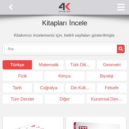
Kitapları İncele
Kitabımızı incelemeniz için, belirli sayfaları gösterilmiştir.
Türkçe
Matematik
Türk Dili ve Edeb.
Geometri
Fizik
Kimya
Biyoloji
Tarih
Coğrafya
Din Kültürü ve Ahlak Bil.
Felsefe
Tüm Dersler
Diğer
Kurumsal Deneme