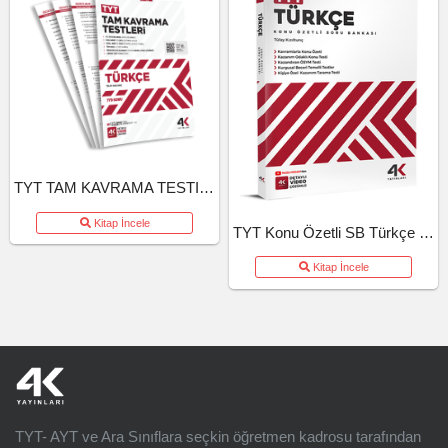
TYT TAM KAVRAMA TESTI TURKCE (26-27)
Kitap İncele
TYT Konu Özetli SB Türkçe (26-27)
Kitap İncele
TYT- AYT ve Ara Sınıflara seçkin öğretmen kadrosu tarafından