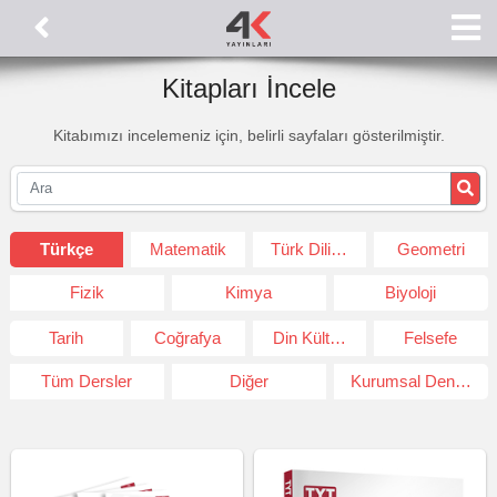
Kitapları İncele
Kitabımızı incelemeniz için, belirli sayfaları gösterilmiştir.
Türkçe
Matematik
Türk Dili ve Edeb.
Geometri
Fizik
Kimya
Biyoloji
Tarih
Coğrafya
Din Kültürü ve Ahlak Bil.
Felsefe
Tüm Dersler
Diğer
Kurumsal Deneme