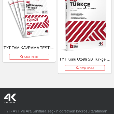
TYT TAM KAVRAMA TESTI TURKCE (26-27)
Kitap İncele
TYT Konu Özetli SB Türkçe (26-27)
Kitap İncele
TYT- AYT ve Ara Sınıflara seçkin öğretmen kadrosu tarafından