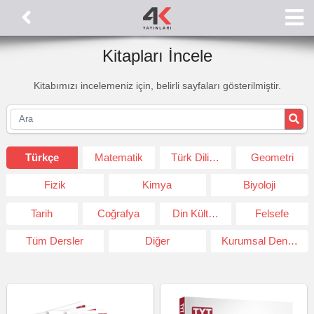
Kitapları İncele
Kitabımızı incelemeniz için, belirli sayfaları gösterilmiştir.
Türkçe
Matematik
Türk Dili ve Edeb.
Geometri
Fizik
Kimya
Biyoloji
Tarih
Coğrafya
Din Kültürü ve Ahlak Bil.
Felsefe
Tüm Dersler
Diğer
Kurumsal Deneme