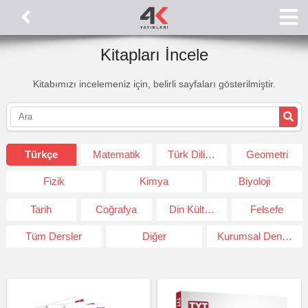
Kitapları İncele
Kitabımızı incelemeniz için, belirli sayfaları gösterilmiştir.
Türkçe
Matematik
Türk Dili ve Edeb.
Geometri
Fizik
Kimya
Biyoloji
Tarih
Coğrafya
Din Kültürü ve Ahlak Bil.
Felsefe
Tüm Dersler
Diğer
Kurumsal Deneme