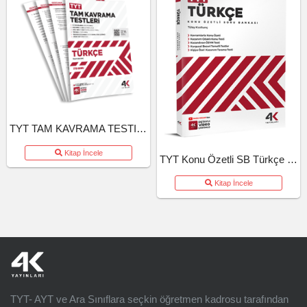
TYT TAM KAVRAMA TESTI TURKCE (26-27)
Kitap İncele
TYT Konu Özetli SB Türkçe (26-27)
Kitap İncele
TYT- AYT ve Ara Sınıflara seçkin öğretmen kadrosu tarafından