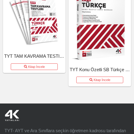
TYT TAM KAVRAMA TESTI TURKCE (26-27)
Kitap İncele
TYT Konu Özetli SB Türkçe (26-27)
Kitap İncele
TYT- AYT ve Ara Sınıflara seçkin öğretmen kadrosu tarafından