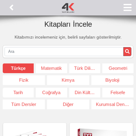
Kitapları İncele
Kitabımızı incelemeniz için, belirli sayfaları gösterilmiştir.
Türkçe
Matematik
Türk Dili ve Edeb.
Geometri
Fizik
Kimya
Biyoloji
Tarih
Coğrafya
Din Kültürü ve Ahlak Bil.
Felsefe
Tüm Dersler
Diğer
Kurumsal Deneme