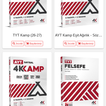
TYT Kamp (26-27)
AYT Kamp Eşit Ağırlık - Sözel (26-27)
İncele
Bayilerimiz
İncele
Bayilerimiz