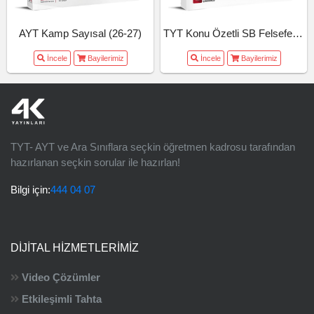
TYT Konu Özetli SB Felsefe (26-27)
AYT Kamp Sayısal (26-27)
İncele
Bayilerimiz
İncele
Bayilerimiz
TYT- AYT ve Ara Sınıflara seçkin öğretmen kadrosu tarafından
hazırlanan seçkin sorular ile hazırlan!
Bilgi için:
444 04 07
DIJITAL HIZMETLERIMIZ
Video Çözümler
Etkileşimli Tahta