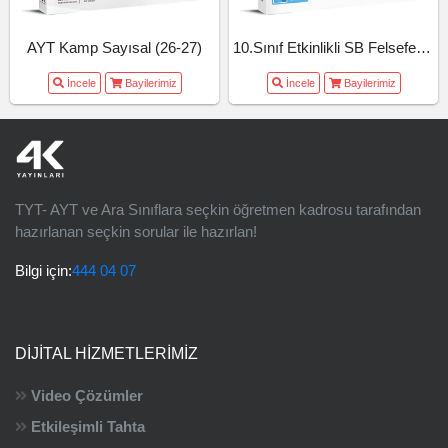
AYT Kamp Sayısal (26-27)
10.Sınıf Etkinlikli SB Felsefe (26-27)
İncele
Bayilerimiz
İncele
Bayilerimiz
TYT- AYT ve Ara Sınıflara seçkin öğretmen kadrosu tarafından
hazırlanan seçkin sorular ile hazırlan!
Bilgi için:
444 04 07
DIJITAL HIZMETLERIMIZ
Video Çözümler
Etkileşimli Tahta