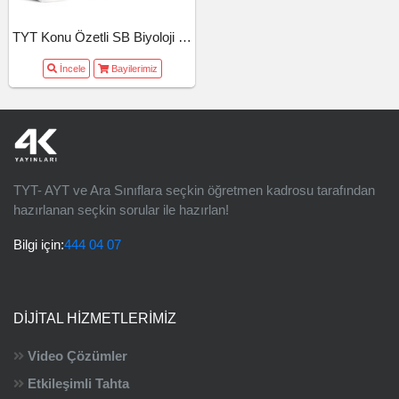
TYT Konu Özetli SB Biyoloji (26-27)
İncele
Bayilerimiz
TYT- AYT ve Ara Sınıflara seçkin öğretmen kadrosu tarafından
hazırlanan seçkin sorular ile hazırlan!
Bilgi için:
444 04 07
DIJITAL HIZMETLERIMIZ
Video Çözümler
Etkileşimli Tahta