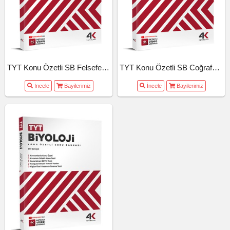
TYT Konu Özetli SB Felsefe (26-27)
TYT Konu Özetli SB Coğrafya (26-27)
İncele
Bayilerimiz
İncele
Bayilerimiz